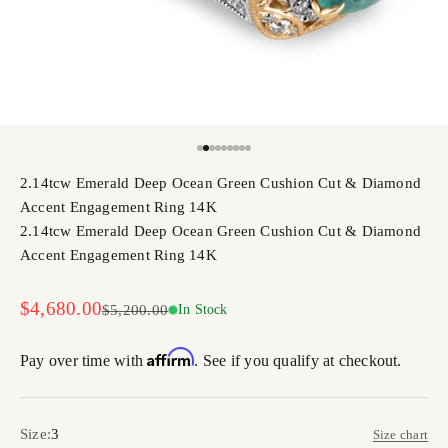
Go to item 1
Go to item 2
Go to item 3
Go to item 4
Go to item 5
Go to item 6
Go to item 7
Go to item 8
Go to item 9
2.14tcw Emerald Deep Ocean Green Cushion Cut & Diamond
Accent Engagement Ring 14K
2.14tcw Emerald Deep Ocean Green Cushion Cut & Diamond
Accent Engagement Ring 14K
Sale price
$4,680.00
Regular price
$5,200.00
In Stock
Affirm
Pay over time with
. See if you qualify at checkout.
Size:
3
Size chart