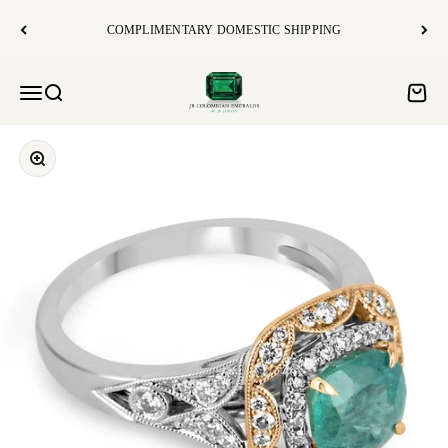
コンテンツへスキップ
COMPLIMENTARY DOMESTIC SHIPPING
JR Colombian Emeralds
Open navigation menu
Open search
Open c
Zoom