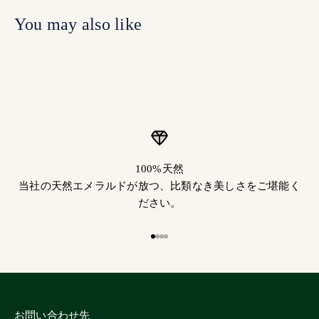
100%天然
当社の天然エメラルドが放つ、比類なき美しさをご堪能く
ださい。
Go to item 1
Go to item 2
Go to item 3
Go to item 4
お問い合わせ先